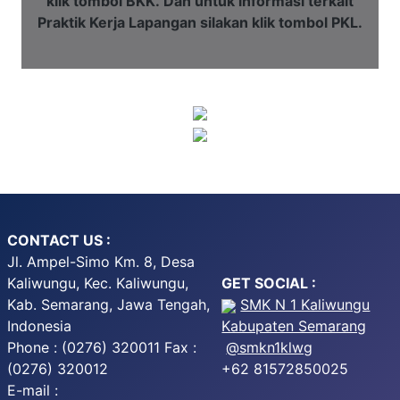
klik tombol BKK.
Dan untuk informasi terkait
Praktik Kerja Lapangan silakan klik tombol PKL.
CONTACT US :
Jl. Ampel-Simo Km. 8, Desa
Kaliwungu, Kec. Kaliwungu,
GET SOCIAL :
Kab. Semarang, Jawa Tengah,
SMK N 1 Kaliwungu
Indonesia
Kabupaten Semarang
Phone : (0276) 320011 Fax :
@smkn1klwg
(0276) 320012
+62 81572850025
E-mail :