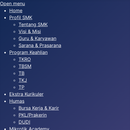
Open menu
Home
Profil SMK
Tentang SMK
Visi & Misi
Guru & Karyawan
Sarana & Prasarana
Program Keahlian
TKRO
TBSM
TB
TKJ
TP
Ekstra Kurikuler
Humas
Bursa Kerja & Karir
PKL/Prakerin
DUDI
Mikrotik Academy